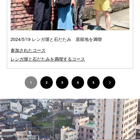
2024/5/19 レンガ塀と石だたみ 居留地を満喫
参加されたコース
レンガ塀と石だたみを満喫するコース
1
2
3
4
5
»