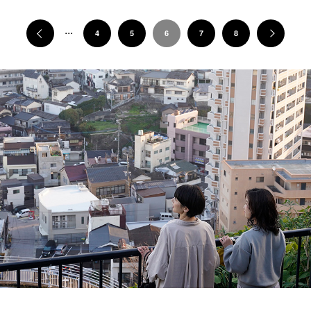
...
«
4
5
6
7
8
»