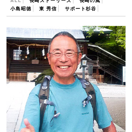
ALL
長崎ストーリーズ
長崎の風
小島昭徳
東 秀信
サポート杉谷