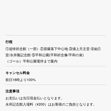
行程
①追悼祈念館（一部）②原爆落下中心地 ③浦上天主堂 ④如己
堂/永井隆記念館 ⑤平和公園(平和祈念像/平和の泉)
（ゴール）平和公園電停まで案内
キャンセル料金
前日18時より100%
注意事項
お支払いは当日現金払いとなります。
永井記念館入場料（¥200）はお客様のご負担となります。