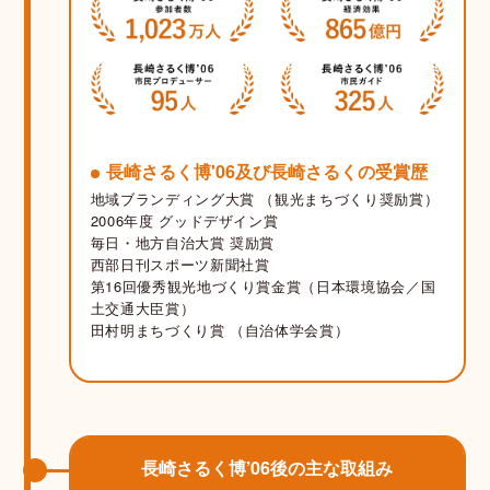
長崎さるく博'06及び長崎さるくの受賞歴
地域ブランディング大賞 （観光まちづくり奨励賞）
2006年度 グッドデザイン賞
毎日・地方自治大賞 奨励賞
西部日刊スポーツ新聞社賞
第16回優秀観光地づくり賞金賞（日本環境協会／国
土交通大臣賞）
田村明まちづくり賞 （自治体学会賞）
長崎さるく博’06後の主な取組み